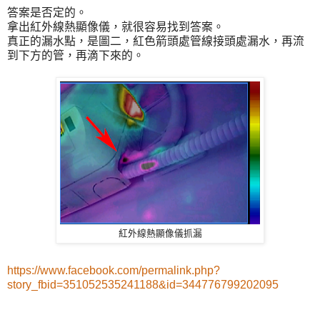
答案是否定的。
拿出紅外線熱顯像儀，就很容易找到答案。
真正的漏水點，是圖二，紅色箭頭處管線接頭處漏水，再流
到下方的管，再滴下來的。
紅外線熱顯像儀抓漏
https://www.facebook.com/permalink.php?
story_fbid=351052535241188&id=344776799202095