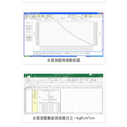
水管測壓現場動態圖
水管測壓數能偵測萬分之一kgf/cm*cm